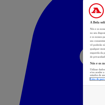
A Bola sol
Nós e os nos
no seu dispos
e os nossos pa
seu consentim
vê poderão não
qualquer mome
esquerda da p
de privacidad
Nós e os n
Utilizar dados
e/ou aceder a
estudos de au
Lista de parc