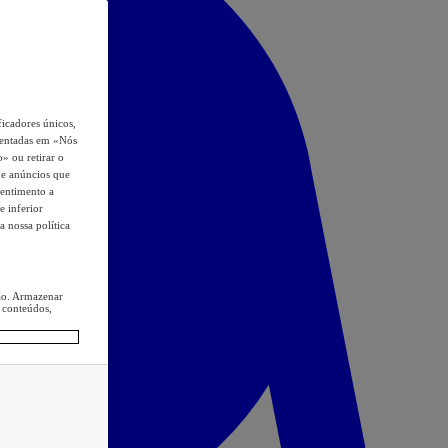
icadores únicos,
esentadas em «Nós
o» ou retirar o
s e anúncios que
sentimento a
e inferior
a nossa política
ção. Armazenar
 conteúdos,