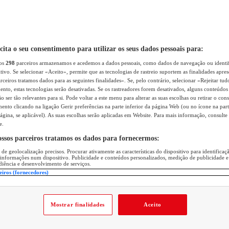
icita o seu consentimento para utilizar os seus dados pessoais para:
sos
298
parceiros armazenamos e acedemos a dados pessoais, como dados de navegação ou identif
itivo. Se selecionar «Aceito», permite que as tecnologias de rastreio suportem as finalidades apr
rceiros tratamos dados para as seguintes finalidades». Se, pelo contrário, selecionar «Rejeitar tud
ento, estas tecnologias serão desativadas. Se os rastreadores forem desativados, alguns conteúdo
 ser tão relevantes para si. Pode voltar a este menu para alterar as suas escolhas ou retirar o con
nto clicando na ligação Gerir preferências na parte inferior da página Web (ou no ícone na part
ágina, se aplicável). As suas escolhas serão aplicadas em Website. Para mais informação, consulte 
e.
ossos parceiros tratamos os dados para fornecermos:
 de geolocalização precisos. Procurar ativamente as características do dispositivo para identifica
 informações num dispositivo. Publicidade e conteúdos personalizados, medição de publicidade e
diência e desenvolvimento de serviços.
eiros (fornecedores)
Mostrar finalidades
Aceito