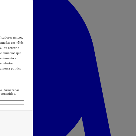
icadores únicos,
esentadas em «Nós
o» ou retirar o
s e anúncios que
sentimento a
e inferior
a nossa política
ção. Armazenar
 conteúdos,