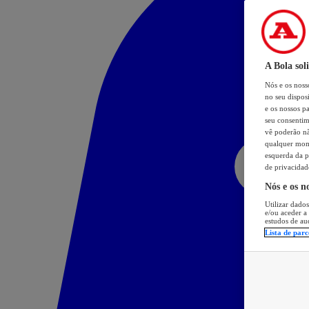
A Bola sol
Nós e os nos
no seu dispos
e os nossos pa
seu consentim
vê poderão não
qualquer mome
esquerda da p
de privacidad
Nós e os n
Utilizar dados
e/ou aceder a
estudos de au
Lista de parc