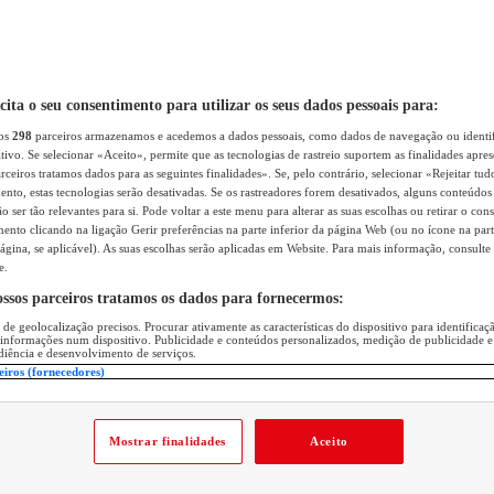
icita o seu consentimento para utilizar os seus dados pessoais para:
sos
298
parceiros armazenamos e acedemos a dados pessoais, como dados de navegação ou identif
itivo. Se selecionar «Aceito», permite que as tecnologias de rastreio suportem as finalidades apr
rceiros tratamos dados para as seguintes finalidades». Se, pelo contrário, selecionar «Rejeitar tud
ento, estas tecnologias serão desativadas. Se os rastreadores forem desativados, alguns conteúdo
 ser tão relevantes para si. Pode voltar a este menu para alterar as suas escolhas ou retirar o con
nto clicando na ligação Gerir preferências na parte inferior da página Web (ou no ícone na part
ágina, se aplicável). As suas escolhas serão aplicadas em Website. Para mais informação, consulte 
e.
ossos parceiros tratamos os dados para fornecermos:
 de geolocalização precisos. Procurar ativamente as características do dispositivo para identifica
 informações num dispositivo. Publicidade e conteúdos personalizados, medição de publicidade e
diência e desenvolvimento de serviços.
eiros (fornecedores)
Mostrar finalidades
Aceito