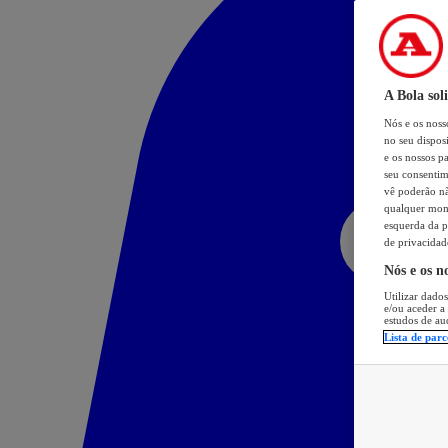
A Bola sol
Nós e os nos
no seu dispos
e os nossos pa
seu consentim
vê poderão não
qualquer mome
esquerda da p
de privacidad
Nós e os n
Utilizar dados
e/ou aceder a
estudos de au
Lista de parc