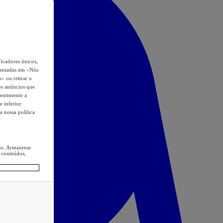
icadores únicos,
esentadas em «Nós
o» ou retirar o
s e anúncios que
sentimento a
e inferior
a nossa política
ção. Armazenar
 conteúdos,