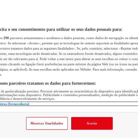
icita o seu consentimento para utilizar os seus dados pessoais para:
sos
298
parceiros armazenamos e acedemos a dados pessoais, como dados de navegação ou identif
itivo. Se selecionar «Aceito», permite que as tecnologias de rastreio suportem as finalidades apr
rceiros tratamos dados para as seguintes finalidades». Se, pelo contrário, selecionar «Rejeitar tud
ento, estas tecnologias serão desativadas. Se os rastreadores forem desativados, alguns conteúdo
 ser tão relevantes para si. Pode voltar a este menu para alterar as suas escolhas ou retirar o con
nto clicando na ligação Gerir preferências na parte inferior da página Web (ou no ícone na part
ágina, se aplicável). As suas escolhas serão aplicadas em Website. Para mais informação, consulte 
e.
ossos parceiros tratamos os dados para fornecermos:
 de geolocalização precisos. Procurar ativamente as características do dispositivo para identifica
 informações num dispositivo. Publicidade e conteúdos personalizados, medição de publicidade e
diência e desenvolvimento de serviços.
eiros (fornecedores)
Mostrar finalidades
Aceito