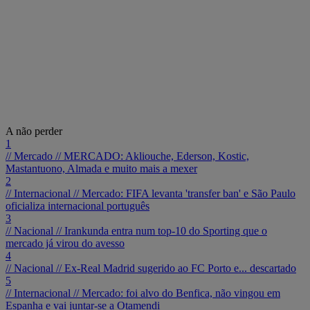
A não perder
1
// Mercado //
MERCADO: Akliouche, Ederson, Kostic,
Mastantuono, Almada e muito mais a mexer
2
// Internacional //
Mercado: FIFA levanta 'transfer ban' e São Paulo
oficializa internacional português
3
// Nacional //
Irankunda entra num top-10 do Sporting que o
mercado já virou do avesso
4
// Nacional //
Ex-Real Madrid sugerido ao FC Porto e... descartado
5
// Internacional //
Mercado: foi alvo do Benfica, não vingou em
Espanha e vai juntar-se a Otamendi