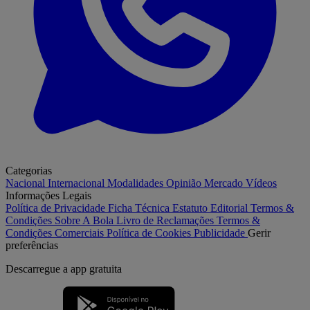
Categorias
Nacional
Internacional
Modalidades
Opinião
Mercado
Vídeos
Informações Legais
Política de Privacidade
Ficha Técnica
Estatuto Editorial
Termos &
Condições
Sobre A Bola
Livro de Reclamações
Termos &
Condições Comerciais
Política de Cookies
Publicidade
Gerir
preferências
Descarregue a
app gratuita