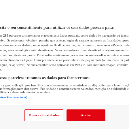
icita o seu consentimento para utilizar os seus dados pessoais para:
sos
298
parceiros armazenamos e acedemos a dados pessoais, como dados de navegação ou identif
itivo. Se selecionar «Aceito», permite que as tecnologias de rastreio suportem as finalidades apr
rceiros tratamos dados para as seguintes finalidades». Se, pelo contrário, selecionar «Rejeitar tud
ento, estas tecnologias serão desativadas. Se os rastreadores forem desativados, alguns conteúdo
 ser tão relevantes para si. Pode voltar a este menu para alterar as suas escolhas ou retirar o con
nto clicando na ligação Gerir preferências na parte inferior da página Web (ou no ícone na part
ágina, se aplicável). As suas escolhas serão aplicadas em Website. Para mais informação, consulte 
e.
ossos parceiros tratamos os dados para fornecermos:
 de geolocalização precisos. Procurar ativamente as características do dispositivo para identifica
 informações num dispositivo. Publicidade e conteúdos personalizados, medição de publicidade e
diência e desenvolvimento de serviços.
eiros (fornecedores)
Mostrar finalidades
Aceito