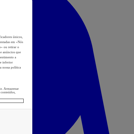
icadores únicos,
esentadas em «Nós
o» ou retirar o
s e anúncios que
sentimento a
e inferior
a nossa política
ção. Armazenar
 conteúdos,