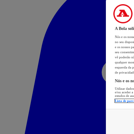
A Bola sol
Nós e os nos
no seu dispos
e os nossos pa
seu consentim
vê poderão não
qualquer mome
esquerda da p
de privacidad
Nós e os n
Utilizar dados
e/ou aceder a
estudos de au
Lista de parc