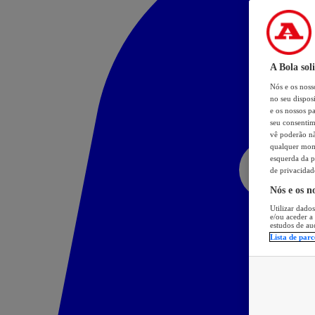
A Bola sol
Nós e os nos
no seu dispos
e os nossos pa
seu consentim
vê poderão não
qualquer mome
esquerda da p
de privacidad
Nós e os n
Utilizar dados
e/ou aceder a
estudos de au
Lista de parc