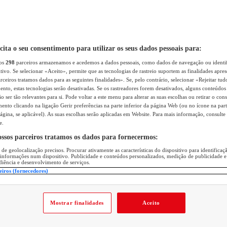
icita o seu consentimento para utilizar os seus dados pessoais para:
sos
298
parceiros armazenamos e acedemos a dados pessoais, como dados de navegação ou identif
itivo. Se selecionar «Aceito», permite que as tecnologias de rastreio suportem as finalidades apr
rceiros tratamos dados para as seguintes finalidades». Se, pelo contrário, selecionar «Rejeitar tud
ento, estas tecnologias serão desativadas. Se os rastreadores forem desativados, alguns conteúdo
 ser tão relevantes para si. Pode voltar a este menu para alterar as suas escolhas ou retirar o con
nto clicando na ligação Gerir preferências na parte inferior da página Web (ou no ícone na part
ágina, se aplicável). As suas escolhas serão aplicadas em Website. Para mais informação, consulte 
e.
ossos parceiros tratamos os dados para fornecermos:
 de geolocalização precisos. Procurar ativamente as características do dispositivo para identifica
 informações num dispositivo. Publicidade e conteúdos personalizados, medição de publicidade e
diência e desenvolvimento de serviços.
eiros (fornecedores)
Mostrar finalidades
Aceito