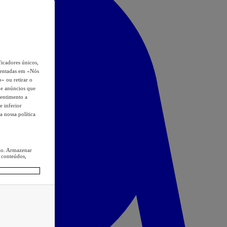
icadores únicos,
esentadas em «Nós
o» ou retirar o
s e anúncios que
sentimento a
e inferior
a nossa política
ção. Armazenar
 conteúdos,