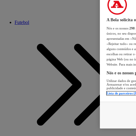
A Bola solicita 
Futebol
Nós e os nossos
298
únicos, no seu dispos
apresentadas em «Nós 
«Rejeitar tudo» ou re
alguns conteúdos e an
escolhas ou retirar 
página Web (ou no íc
Website. Para mais in
Nós e os nossos
Utilizar dados de geo
Armazenar e/ou aced
publicidade e conteú
Lista de parceiros (