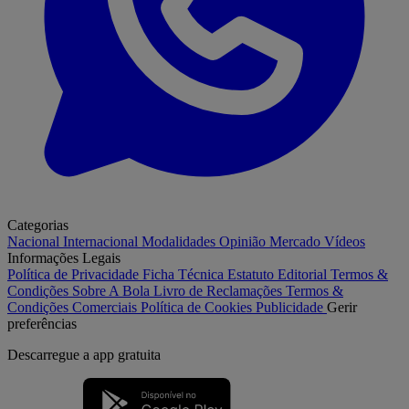
Categorias
Nacional
Internacional
Modalidades
Opinião
Mercado
Vídeos
Informações Legais
Política de Privacidade
Ficha Técnica
Estatuto Editorial
Termos &
Condições
Sobre A Bola
Livro de Reclamações
Termos &
Condições Comerciais
Política de Cookies
Publicidade
Gerir
preferências
Descarregue a
app gratuita