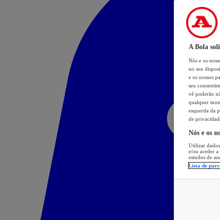
A Bola sol
Nós e os nos
no seu dispos
e os nossos pa
seu consentim
vê poderão não
qualquer mome
esquerda da p
de privacidad
Nós e os n
Utilizar dados
e/ou aceder a
estudos de au
Lista de parc