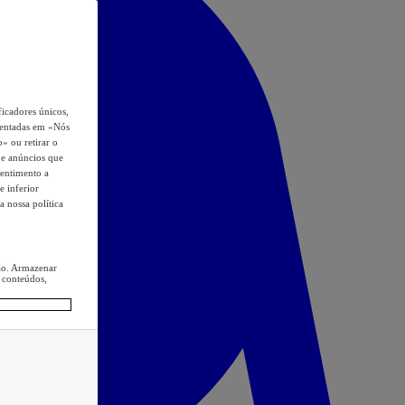
icadores únicos,
esentadas em «Nós
o» ou retirar o
s e anúncios que
sentimento a
e inferior
a nossa política
ção. Armazenar
 conteúdos,