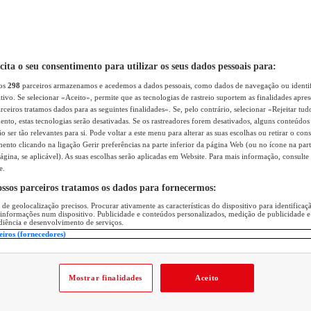
icita o seu consentimento para utilizar os seus dados pessoais para:
sos
298
parceiros armazenamos e acedemos a dados pessoais, como dados de navegação ou identif
itivo. Se selecionar «Aceito», permite que as tecnologias de rastreio suportem as finalidades apr
rceiros tratamos dados para as seguintes finalidades». Se, pelo contrário, selecionar «Rejeitar tud
ento, estas tecnologias serão desativadas. Se os rastreadores forem desativados, alguns conteúdo
 ser tão relevantes para si. Pode voltar a este menu para alterar as suas escolhas ou retirar o con
nto clicando na ligação Gerir preferências na parte inferior da página Web (ou no ícone na part
ágina, se aplicável). As suas escolhas serão aplicadas em Website. Para mais informação, consulte 
e.
ossos parceiros tratamos os dados para fornecermos:
 de geolocalização precisos. Procurar ativamente as características do dispositivo para identifica
 informações num dispositivo. Publicidade e conteúdos personalizados, medição de publicidade e
diência e desenvolvimento de serviços.
eiros (fornecedores)
Mostrar finalidades
Aceito