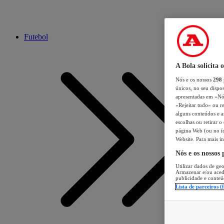
Futebol
A Bola solicita 
Nós e os nossos
298
únicos, no seu dispos
apresentadas em «Nós 
«Rejeitar tudo» ou re
alguns conteúdos e an
escolhas ou retirar 
página Web (ou no íc
Website. Para mais in
Nós e os nossos
Utilizar dados de geo
Armazenar e/ou aced
publicidade e conteú
Lista de parceiros (