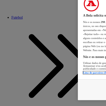
A Bola solicita 
Futebol
Nós e os nossos
298
únicos, no seu dispos
apresentadas em «Nós 
«Rejeitar tudo» ou re
alguns conteúdos e an
escolhas ou retirar 
página Web (ou no íc
Website. Para mais in
Nós e os nossos
Utilizar dados de geo
Armazenar e/ou aced
publicidade e conteú
Lista de parceiros (