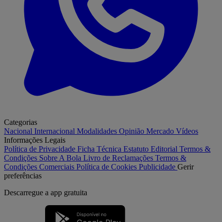
Categorias
Nacional
Internacional
Modalidades
Opinião
Mercado
Vídeos
Informações Legais
Política de Privacidade
Ficha Técnica
Estatuto Editorial
Termos &
Condições
Sobre A Bola
Livro de Reclamações
Termos &
Condições Comerciais
Política de Cookies
Publicidade
Gerir
preferências
Descarregue a
app gratuita