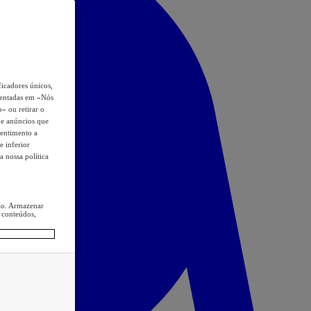
icadores únicos,
esentadas em «Nós
o» ou retirar o
s e anúncios que
sentimento a
e inferior
a nossa política
ção. Armazenar
 conteúdos,