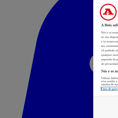
A Bola sol
Nós e os nos
no seu dispos
e os nossos pa
seu consentim
vê poderão não
qualquer mome
esquerda da p
de privacidad
Nós e os n
Utilizar dados
e/ou aceder a
estudos de au
Lista de parc