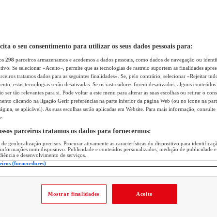
icita o seu consentimento para utilizar os seus dados pessoais para:
sos
298
parceiros armazenamos e acedemos a dados pessoais, como dados de navegação ou identif
itivo. Se selecionar «Aceito», permite que as tecnologias de rastreio suportem as finalidades apr
rceiros tratamos dados para as seguintes finalidades». Se, pelo contrário, selecionar «Rejeitar tud
ento, estas tecnologias serão desativadas. Se os rastreadores forem desativados, alguns conteúdo
 ser tão relevantes para si. Pode voltar a este menu para alterar as suas escolhas ou retirar o con
nto clicando na ligação Gerir preferências na parte inferior da página Web (ou no ícone na part
ágina, se aplicável). As suas escolhas serão aplicadas em Website. Para mais informação, consulte 
e.
ossos parceiros tratamos os dados para fornecermos:
 de geolocalização precisos. Procurar ativamente as características do dispositivo para identifica
 informações num dispositivo. Publicidade e conteúdos personalizados, medição de publicidade e
diência e desenvolvimento de serviços.
eiros (fornecedores)
Mostrar finalidades
Aceito