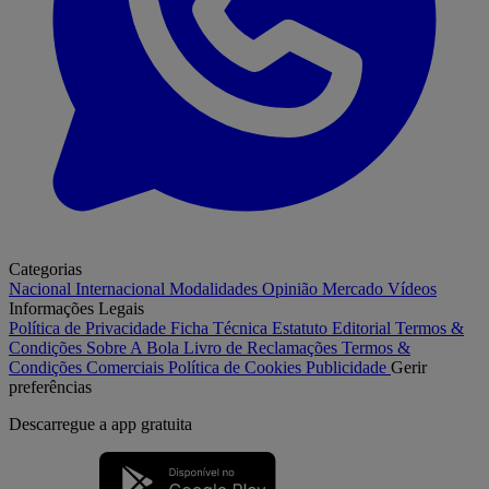
Categorias
Nacional
Internacional
Modalidades
Opinião
Mercado
Vídeos
Informações Legais
Política de Privacidade
Ficha Técnica
Estatuto Editorial
Termos &
Condições
Sobre A Bola
Livro de Reclamações
Termos &
Condições Comerciais
Política de Cookies
Publicidade
Gerir
preferências
Descarregue a
app gratuita