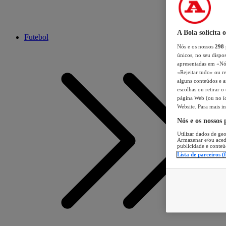
A Bola solicita 
Futebol
Nós e os nossos
298
únicos, no seu dispos
apresentadas em «Nós 
«Rejeitar tudo» ou re
alguns conteúdos e an
escolhas ou retirar 
página Web (ou no íc
Website. Para mais in
Nós e os nossos
Utilizar dados de geo
Armazenar e/ou aced
publicidade e conteú
Lista de parceiros (