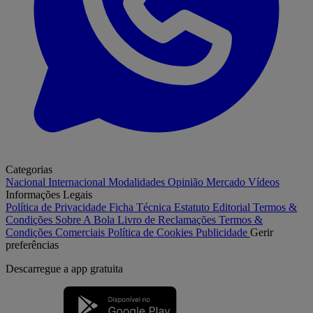
Categorias
Nacional
Internacional
Modalidades
Opinião
Mercado
Vídeos
Informações Legais
Política de Privacidade
Ficha Técnica
Estatuto Editorial
Termos &
Condições
Sobre A Bola
Livro de Reclamações
Termos &
Condições Comerciais
Política de Cookies
Publicidade
Gerir
preferências
Descarregue a
app gratuita