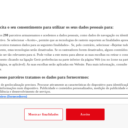
icita o seu consentimento para utilizar os seus dados pessoais para:
sos
298
parceiros armazenamos e acedemos a dados pessoais, como dados de navegação ou identif
itivo. Se selecionar «Aceito», permite que as tecnologias de rastreio suportem as finalidades apr
rceiros tratamos dados para as seguintes finalidades». Se, pelo contrário, selecionar «Rejeitar tud
ento, estas tecnologias serão desativadas. Se os rastreadores forem desativados, alguns conteúdo
 ser tão relevantes para si. Pode voltar a este menu para alterar as suas escolhas ou retirar o con
nto clicando na ligação Gerir preferências na parte inferior da página Web (ou no ícone na part
ágina, se aplicável). As suas escolhas serão aplicadas em Website. Para mais informação, consulte 
e.
ossos parceiros tratamos os dados para fornecermos:
 de geolocalização precisos. Procurar ativamente as características do dispositivo para identifica
 informações num dispositivo. Publicidade e conteúdos personalizados, medição de publicidade e
diência e desenvolvimento de serviços.
eiros (fornecedores)
Mostrar finalidades
Aceito