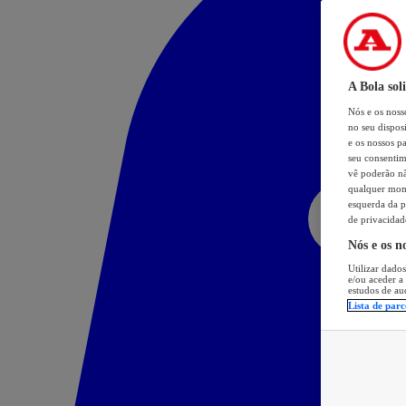
A Bola sol
Nós e os nos
no seu dispos
e os nossos pa
seu consentim
vê poderão não
qualquer mome
esquerda da p
de privacidad
Nós e os n
Utilizar dados
e/ou aceder a
estudos de au
Lista de parc