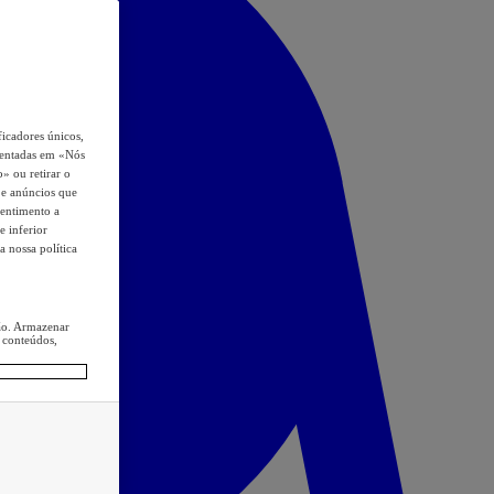
icadores únicos,
esentadas em «Nós
o» ou retirar o
s e anúncios que
sentimento a
e inferior
a nossa política
ção. Armazenar
 conteúdos,