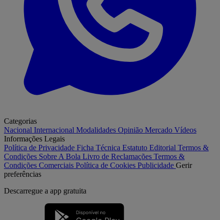
Categorias
Nacional
Internacional
Modalidades
Opinião
Mercado
Vídeos
Informações Legais
Política de Privacidade
Ficha Técnica
Estatuto Editorial
Termos &
Condições
Sobre A Bola
Livro de Reclamações
Termos &
Condições Comerciais
Política de Cookies
Publicidade
Gerir
preferências
Descarregue a
app gratuita