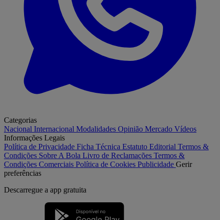
Categorias
Nacional
Internacional
Modalidades
Opinião
Mercado
Vídeos
Informações Legais
Política de Privacidade
Ficha Técnica
Estatuto Editorial
Termos &
Condições
Sobre A Bola
Livro de Reclamações
Termos &
Condições Comerciais
Política de Cookies
Publicidade
Gerir
preferências
Descarregue a
app gratuita