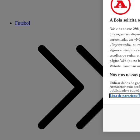
A Bola solicita 
Futebol
Nós e os nossos
298
únicos, no seu dispos
apresentadas em «Nós 
«Rejeitar tudo» ou re
alguns conteúdos e an
escolhas ou retirar 
página Web (ou no íc
Website. Para mais in
Nós e os nossos
Utilizar dados de geo
Armazenar e/ou aced
publicidade e conteú
Lista de parceiros (