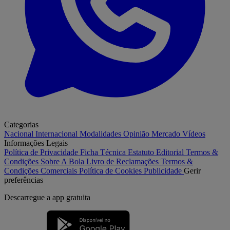
Categorias
Nacional
Internacional
Modalidades
Opinião
Mercado
Vídeos
Informações Legais
Política de Privacidade
Ficha Técnica
Estatuto Editorial
Termos &
Condições
Sobre A Bola
Livro de Reclamações
Termos &
Condições Comerciais
Política de Cookies
Publicidade
Gerir
preferências
Descarregue a
app gratuita