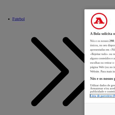
Futebol
A Bola solicita 
Nós e os nossos
298
únicos, no seu dispos
apresentadas em «Nós 
«Rejeitar tudo» ou re
alguns conteúdos e an
escolhas ou retirar 
página Web (ou no íc
Website. Para mais in
Nós e os nossos
Utilizar dados de geo
Armazenar e/ou aced
publicidade e conteú
Lista de parceiros (