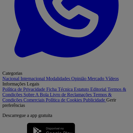
Categorias
Nacional
Internacional
Modalidades
Opinião
Mercado
Vídeos
Informações Legais
Política de Privacidade
Ficha Técnica
Estatuto Editorial
Termos &
Condições
Sobre A Bola
Livro de Reclamações
Termos &
Condições Comerciais
Política de Cookies
Publicidade
Gerir
preferências
Descarregue a
app gratuita