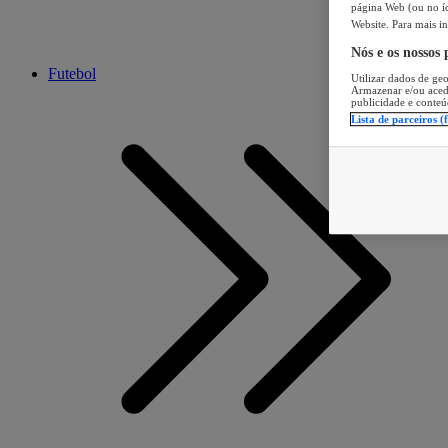
página Web (ou no íc
Website. Para mais in
Nós e os nossos
Futebol
Utilizar dados de geo
Armazenar e/ou aced
publicidade e conteú
Lista de parceiros (