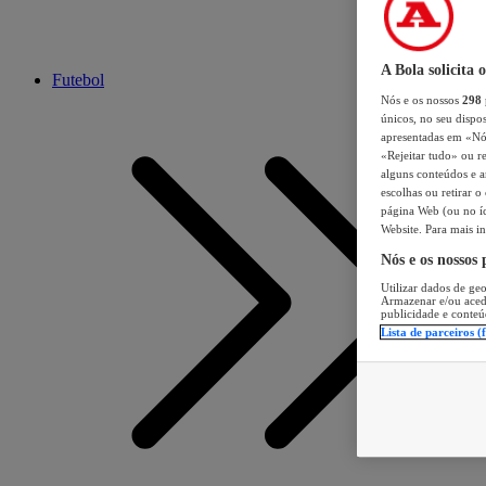
A Bola solicita 
Futebol
Nós e os nossos
298
únicos, no seu dispos
apresentadas em «Nós 
«Rejeitar tudo» ou re
alguns conteúdos e an
escolhas ou retirar 
página Web (ou no íc
Website. Para mais in
Nós e os nossos
Utilizar dados de geo
Armazenar e/ou aced
publicidade e conteú
Lista de parceiros (