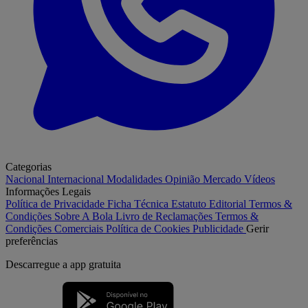
Categorias
Nacional
Internacional
Modalidades
Opinião
Mercado
Vídeos
Informações Legais
Política de Privacidade
Ficha Técnica
Estatuto Editorial
Termos &
Condições
Sobre A Bola
Livro de Reclamações
Termos &
Condições Comerciais
Política de Cookies
Publicidade
Gerir
preferências
Descarregue a
app gratuita