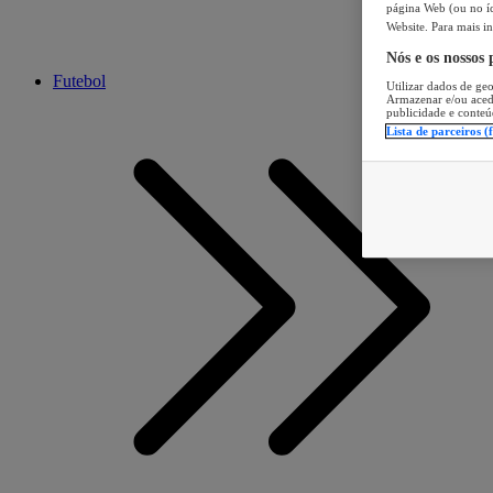
página Web (ou no íc
Website. Para mais in
Nós e os nossos
Futebol
Utilizar dados de geo
Armazenar e/ou aced
publicidade e conteú
Lista de parceiros (