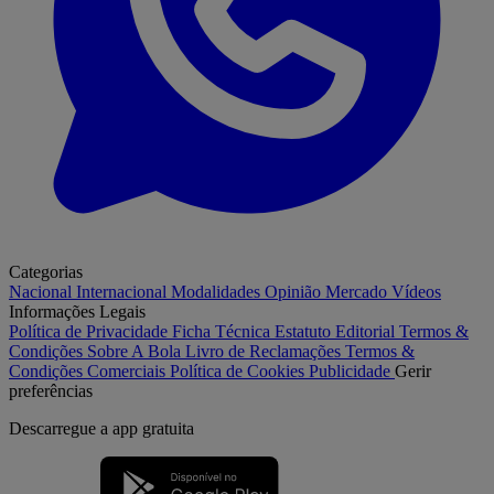
Categorias
Nacional
Internacional
Modalidades
Opinião
Mercado
Vídeos
Informações Legais
Política de Privacidade
Ficha Técnica
Estatuto Editorial
Termos &
Condições
Sobre A Bola
Livro de Reclamações
Termos &
Condições Comerciais
Política de Cookies
Publicidade
Gerir
preferências
Descarregue a
app gratuita