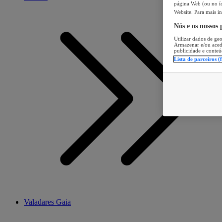
página Web (ou no íc
Website. Para mais in
Nós e os nossos
Utilizar dados de geo
Armazenar e/ou aced
publicidade e conteú
Lista de parceiros (
Valadares Gaia