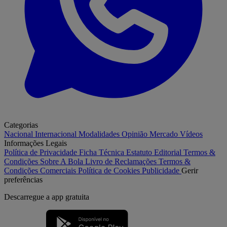
Categorias
Nacional
Internacional
Modalidades
Opinião
Mercado
Vídeos
Informações Legais
Política de Privacidade
Ficha Técnica
Estatuto Editorial
Termos &
Condições
Sobre A Bola
Livro de Reclamações
Termos &
Condições Comerciais
Política de Cookies
Publicidade
Gerir
preferências
Descarregue a
app gratuita