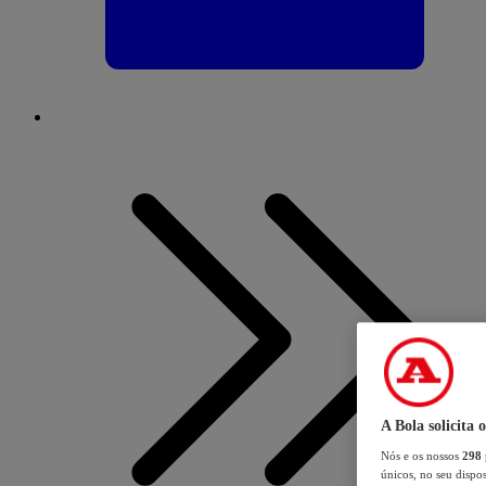
A Bola solicita 
Nós e os nossos
298
únicos, no seu dispos