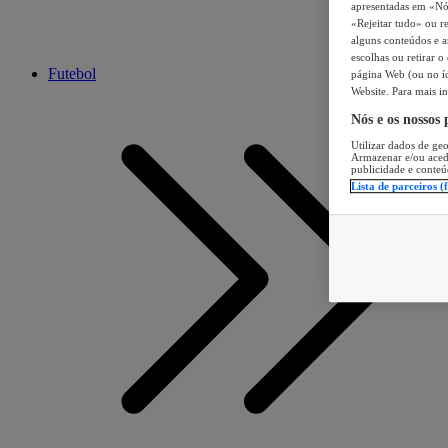
apresentadas em «Nós 
«Rejeitar tudo» ou re
alguns conteúdos e an
escolhas ou retirar 
Futebol
página Web (ou no íc
Website. Para mais in
Nós e os nossos
Utilizar dados de geo
Armazenar e/ou aced
publicidade e conteú
Lista de parceiros (