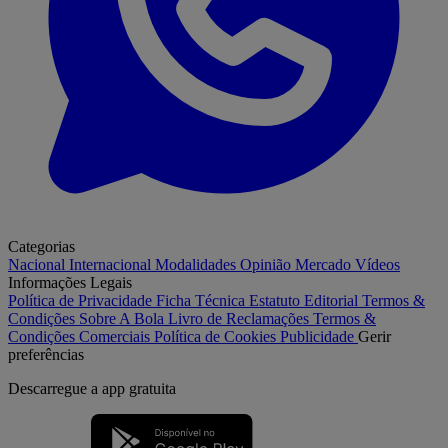
Categorias
Nacional
Internacional
Modalidades
Opinião
Mercado
Vídeos
Informações Legais
Política de Privacidade
Ficha Técnica
Estatuto Editorial
Termos &
Condições
Sobre A Bola
Livro de Reclamações
Termos &
Condições Comerciais
Política de Cookies
Publicidade
Gerir
preferências
Descarregue a
app gratuita