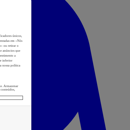
icadores únicos,
esentadas em «Nós
o» ou retirar o
s e anúncios que
sentimento a
e inferior
a nossa política
ção. Armazenar
 conteúdos,