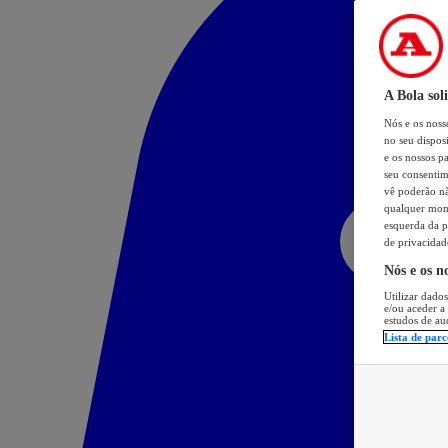
A Bola sol
Nós e os nos
no seu dispos
e os nossos pa
seu consentim
vê poderão não
qualquer mome
esquerda da p
de privacidad
Nós e os n
Utilizar dados
e/ou aceder a
estudos de au
Lista de parc