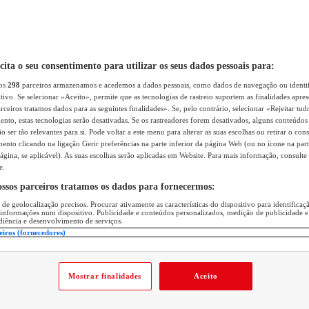
icita o seu consentimento para utilizar os seus dados pessoais para:
sos
298
parceiros armazenamos e acedemos a dados pessoais, como dados de navegação ou identif
itivo. Se selecionar «Aceito», permite que as tecnologias de rastreio suportem as finalidades apr
rceiros tratamos dados para as seguintes finalidades». Se, pelo contrário, selecionar «Rejeitar tud
ento, estas tecnologias serão desativadas. Se os rastreadores forem desativados, alguns conteúdo
 ser tão relevantes para si. Pode voltar a este menu para alterar as suas escolhas ou retirar o con
nto clicando na ligação Gerir preferências na parte inferior da página Web (ou no ícone na part
ágina, se aplicável). As suas escolhas serão aplicadas em Website. Para mais informação, consulte 
e.
ossos parceiros tratamos os dados para fornecermos:
 de geolocalização precisos. Procurar ativamente as características do dispositivo para identifica
 informações num dispositivo. Publicidade e conteúdos personalizados, medição de publicidade e
diência e desenvolvimento de serviços.
eiros (fornecedores)
Mostrar finalidades
Aceito