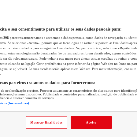
icita o seu consentimento para utilizar os seus dados pessoais para:
sos
298
parceiros armazenamos e acedemos a dados pessoais, como dados de navegação ou identif
itivo. Se selecionar «Aceito», permite que as tecnologias de rastreio suportem as finalidades apr
rceiros tratamos dados para as seguintes finalidades». Se, pelo contrário, selecionar «Rejeitar tud
ento, estas tecnologias serão desativadas. Se os rastreadores forem desativados, alguns conteúdo
 ser tão relevantes para si. Pode voltar a este menu para alterar as suas escolhas ou retirar o con
nto clicando na ligação Gerir preferências na parte inferior da página Web (ou no ícone na part
ágina, se aplicável). As suas escolhas serão aplicadas em Website. Para mais informação, consulte 
e.
ossos parceiros tratamos os dados para fornecermos:
 de geolocalização precisos. Procurar ativamente as características do dispositivo para identifica
 informações num dispositivo. Publicidade e conteúdos personalizados, medição de publicidade e
diência e desenvolvimento de serviços.
eiros (fornecedores)
Mostrar finalidades
Aceito