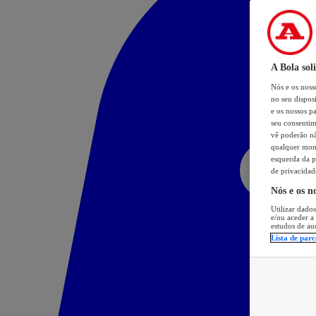
A Bola sol
Nós e os nos
no seu dispos
e os nossos pa
seu consentim
vê poderão não
qualquer mome
esquerda da p
de privacidad
Nós e os n
Utilizar dados
e/ou aceder a
estudos de au
Lista de parc