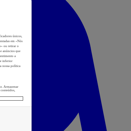
icadores únicos,
esentadas em «Nós
o» ou retirar o
s e anúncios que
sentimento a
e inferior
a nossa política
ção. Armazenar
 conteúdos,