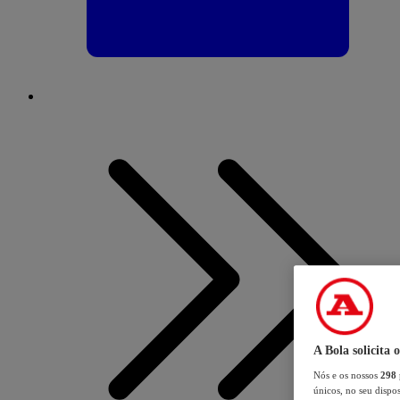
A Bola solicita 
Nós e os nossos
298
únicos, no seu dispos