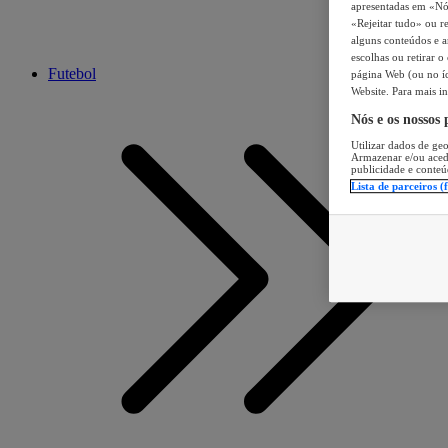
apresentadas em «Nós 
«Rejeitar tudo» ou re
alguns conteúdos e an
escolhas ou retirar 
Futebol
página Web (ou no íc
Website. Para mais in
Nós e os nossos
Utilizar dados de geo
Armazenar e/ou aced
publicidade e conteú
Lista de parceiros (