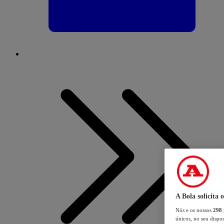
A Bola solicita 
Nós e os nossos
298
únicos, no seu dispos