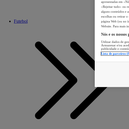
apresentadas em «Nós 
«Rejeitar tudo» ou re
alguns conteúdos e an
escolhas ou retirar 
Futebol
página Web (ou no íc
Website. Para mais in
Nós e os nossos
Utilizar dados de geo
Armazenar e/ou aced
publicidade e conteú
Lista de parceiros (