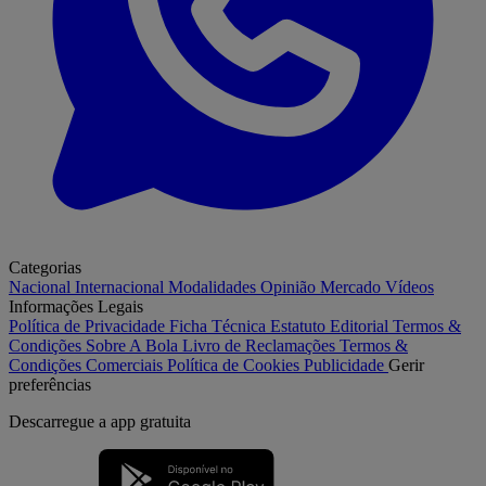
Categorias
Nacional
Internacional
Modalidades
Opinião
Mercado
Vídeos
Informações Legais
Política de Privacidade
Ficha Técnica
Estatuto Editorial
Termos &
Condições
Sobre A Bola
Livro de Reclamações
Termos &
Condições Comerciais
Política de Cookies
Publicidade
Gerir
preferências
Descarregue a
app gratuita