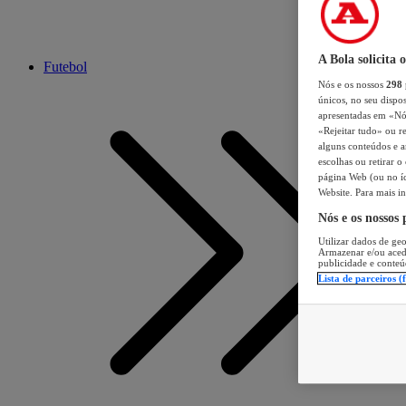
A Bola solicita 
Futebol
Nós e os nossos
298
únicos, no seu dispos
apresentadas em «Nós 
«Rejeitar tudo» ou re
alguns conteúdos e an
escolhas ou retirar 
página Web (ou no íc
Website. Para mais in
Nós e os nossos
Utilizar dados de geo
Armazenar e/ou aced
publicidade e conteú
Lista de parceiros (