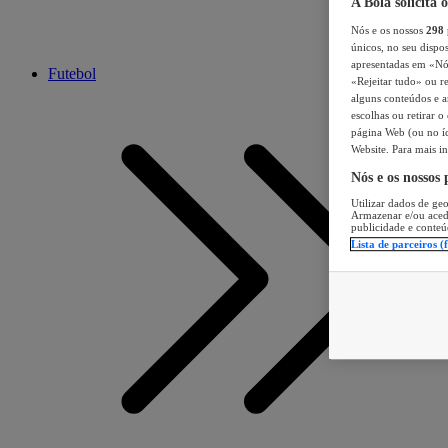
A Bola solicita 
Nós e os nossos
298
únicos, no seu dispos
apresentadas em «Nós 
Futebol
«Rejeitar tudo» ou re
alguns conteúdos e an
escolhas ou retirar 
página Web (ou no íc
Website. Para mais in
Nós e os nossos
Utilizar dados de geo
Armazenar e/ou aced
publicidade e conteú
Lista de parceiros (