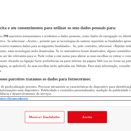
icita o seu consentimento para utilizar os seus dados pessoais para:
sos
298
parceiros armazenamos e acedemos a dados pessoais, como dados de navegação ou identif
itivo. Se selecionar «Aceito», permite que as tecnologias de rastreio suportem as finalidades apr
rceiros tratamos dados para as seguintes finalidades». Se, pelo contrário, selecionar «Rejeitar tud
ento, estas tecnologias serão desativadas. Se os rastreadores forem desativados, alguns conteúdo
 ser tão relevantes para si. Pode voltar a este menu para alterar as suas escolhas ou retirar o con
nto clicando na ligação Gerir preferências na parte inferior da página Web (ou no ícone na part
ágina, se aplicável). As suas escolhas serão aplicadas em Website. Para mais informação, consulte 
e.
ossos parceiros tratamos os dados para fornecermos:
 de geolocalização precisos. Procurar ativamente as características do dispositivo para identifica
 informações num dispositivo. Publicidade e conteúdos personalizados, medição de publicidade e
diência e desenvolvimento de serviços.
eiros (fornecedores)
Mostrar finalidades
Aceito