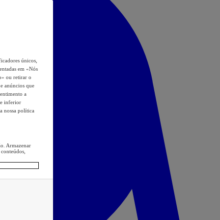
icadores únicos,
esentadas em «Nós
o» ou retirar o
s e anúncios que
sentimento a
e inferior
a nossa política
ção. Armazenar
 conteúdos,