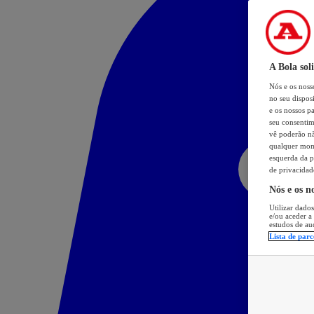
A Bola sol
Nós e os nos
no seu dispos
e os nossos pa
seu consentim
vê poderão não
qualquer mome
esquerda da p
de privacidad
Nós e os n
Utilizar dados
e/ou aceder a
estudos de au
Lista de parc