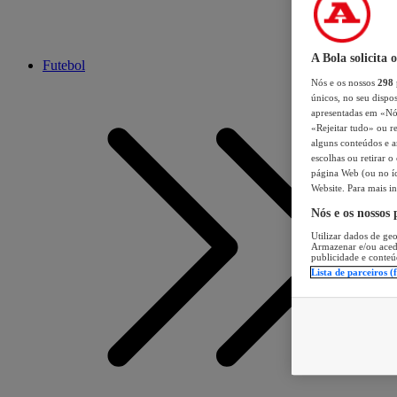
A Bola solicita 
Futebol
Nós e os nossos
298
únicos, no seu dispos
apresentadas em «Nós 
«Rejeitar tudo» ou re
alguns conteúdos e an
escolhas ou retirar 
página Web (ou no íc
Website. Para mais in
Nós e os nossos
Utilizar dados de geo
Armazenar e/ou aced
publicidade e conteú
Lista de parceiros (