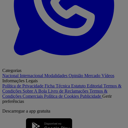
Categorias
Nacional
Internacional
Modalidades
Opinião
Mercado
Vídeos
Informações Legais
Política de Privacidade
Ficha Técnica
Estatuto Editorial
Termos &
Condições
Sobre A Bola
Livro de Reclamações
Termos &
Condições Comerciais
Política de Cookies
Publicidade
Gerir
preferências
Descarregue a
app gratuita