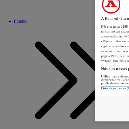
A Bola solicita 
Futebol
Nós e os nossos
298
únicos, no seu dispos
apresentadas em «Nós 
«Rejeitar tudo» ou re
alguns conteúdos e an
escolhas ou retirar 
página Web (ou no íc
Website. Para mais in
Nós e os nossos
Utilizar dados de geo
Armazenar e/ou aced
publicidade e conteú
Lista de parceiros (