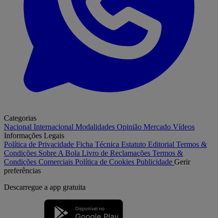
Categorias
Nacional
Internacional
Modalidades
Opinião
Mercado
Vídeos
Informações Legais
Política de Privacidade
Ficha Técnica
Estatuto Editorial
Termos &
Condições
Sobre A Bola
Livro de Reclamações
Termos &
Condições Comerciais
Política de Cookies
Publicidade
Gerir
preferências
Descarregue a
app gratuita