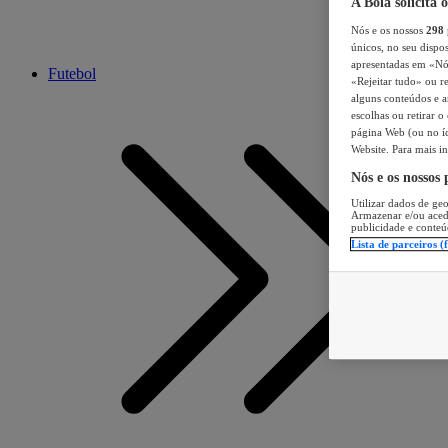
A Bola solicita 
Nós e os nossos
298
únicos, no seu dispos
apresentadas em «Nós 
Futebol
«Rejeitar tudo» ou re
alguns conteúdos e an
escolhas ou retirar 
página Web (ou no íc
Website. Para mais in
Nós e os nossos
Utilizar dados de geo
Armazenar e/ou aced
publicidade e conteú
Lista de parceiros (