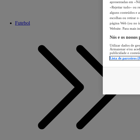
apresentadas em «Nós 
«Rejeitar tudo» ou re
alguns conteúdos e an
escolhas ou retirar 
Futebol
página Web (ou no íc
Website. Para mais in
Nós e os nossos
Utilizar dados de geo
Armazenar e/ou aced
publicidade e conteú
Lista de parceiros (