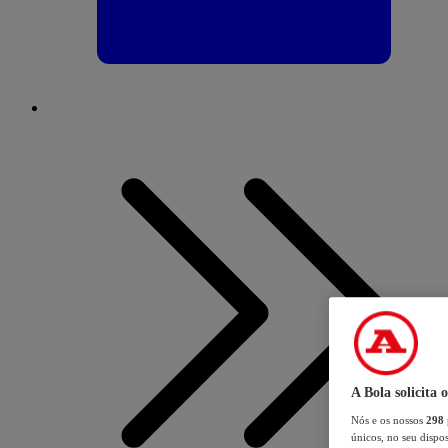
A Bola solicita 
Nós e os nossos
298
únicos, no seu dispos