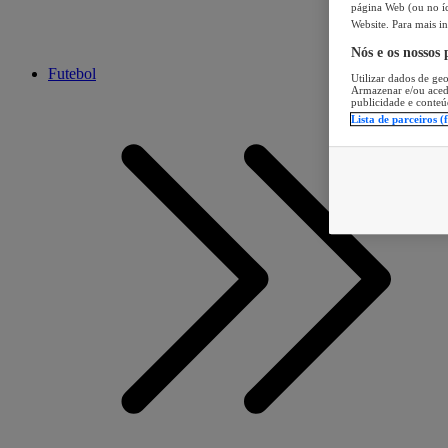
página Web (ou no íc
Website. Para mais in
Nós e os nossos
Futebol
Utilizar dados de geo
Armazenar e/ou aced
publicidade e conteú
Lista de parceiros (