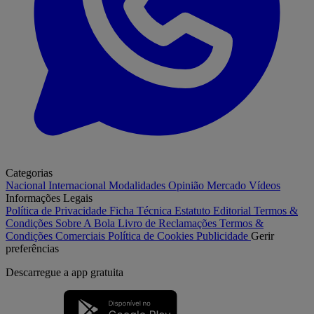
Categorias
Nacional
Internacional
Modalidades
Opinião
Mercado
Vídeos
Informações Legais
Política de Privacidade
Ficha Técnica
Estatuto Editorial
Termos &
Condições
Sobre A Bola
Livro de Reclamações
Termos &
Condições Comerciais
Política de Cookies
Publicidade
Gerir
preferências
Descarregue a
app gratuita