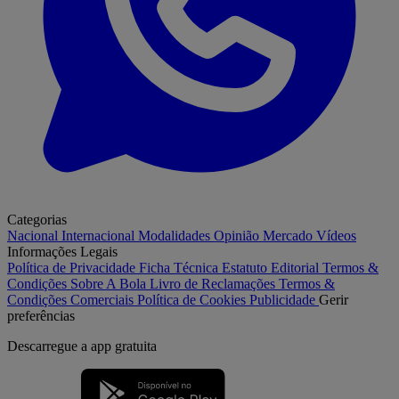
Categorias
Nacional
Internacional
Modalidades
Opinião
Mercado
Vídeos
Informações Legais
Política de Privacidade
Ficha Técnica
Estatuto Editorial
Termos &
Condições
Sobre A Bola
Livro de Reclamações
Termos &
Condições Comerciais
Política de Cookies
Publicidade
Gerir
preferências
Descarregue a
app gratuita