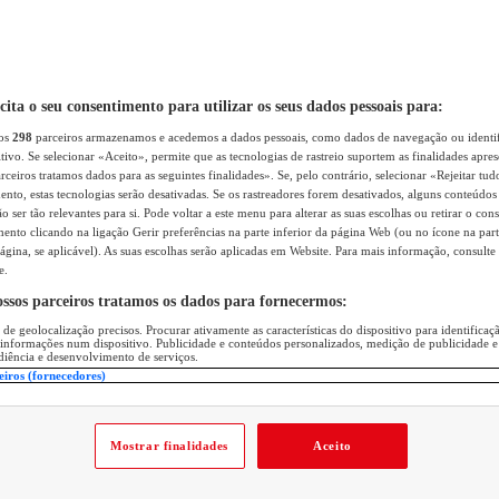
icita o seu consentimento para utilizar os seus dados pessoais para:
sos
298
parceiros armazenamos e acedemos a dados pessoais, como dados de navegação ou identif
itivo. Se selecionar «Aceito», permite que as tecnologias de rastreio suportem as finalidades apr
rceiros tratamos dados para as seguintes finalidades». Se, pelo contrário, selecionar «Rejeitar tud
ento, estas tecnologias serão desativadas. Se os rastreadores forem desativados, alguns conteúdo
 ser tão relevantes para si. Pode voltar a este menu para alterar as suas escolhas ou retirar o con
nto clicando na ligação Gerir preferências na parte inferior da página Web (ou no ícone na part
ágina, se aplicável). As suas escolhas serão aplicadas em Website. Para mais informação, consulte 
e.
ossos parceiros tratamos os dados para fornecermos:
 de geolocalização precisos. Procurar ativamente as características do dispositivo para identifica
 informações num dispositivo. Publicidade e conteúdos personalizados, medição de publicidade e
diência e desenvolvimento de serviços.
eiros (fornecedores)
Mostrar finalidades
Aceito