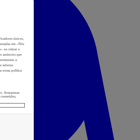
icadores únicos,
esentadas em «Nós
o» ou retirar o
s e anúncios que
sentimento a
e inferior
a nossa política
ção. Armazenar
 conteúdos,