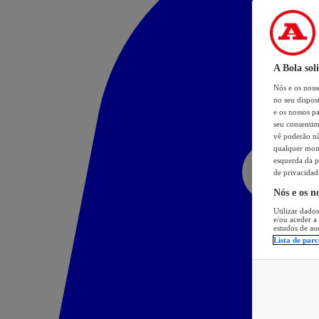
A Bola sol
Nós e os nos
no seu dispos
e os nossos pa
seu consentim
vê poderão não
qualquer mome
esquerda da p
de privacidad
Nós e os n
Utilizar dados
e/ou aceder a
estudos de au
Lista de parc