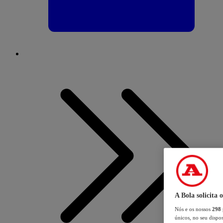
A Bola solicita 
Nós e os nossos
298
únicos, no seu dispos