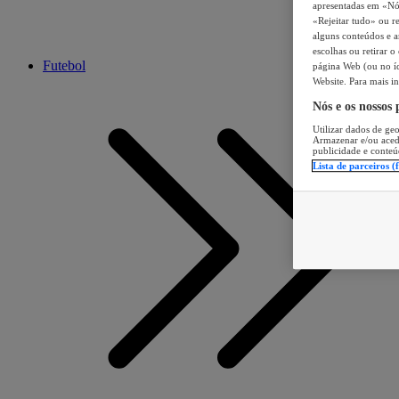
apresentadas em «Nós 
«Rejeitar tudo» ou re
alguns conteúdos e an
escolhas ou retirar 
Futebol
página Web (ou no íc
Website. Para mais in
Nós e os nossos
Utilizar dados de geo
Armazenar e/ou aced
publicidade e conteú
Lista de parceiros (