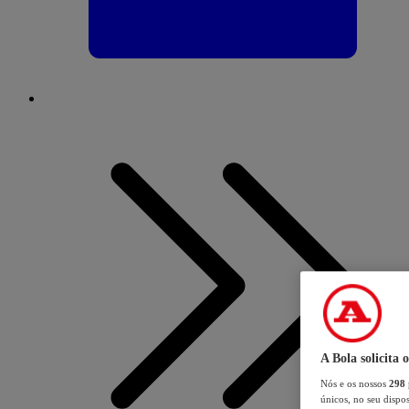
A Bola solicita 
Nós e os nossos
298
únicos, no seu dispos