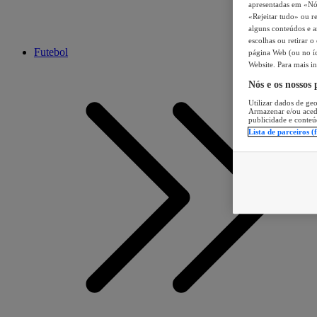
apresentadas em «Nós 
«Rejeitar tudo» ou re
alguns conteúdos e an
escolhas ou retirar 
Futebol
página Web (ou no íc
Website. Para mais in
Nós e os nossos
Utilizar dados de geo
Armazenar e/ou aced
publicidade e conteú
Lista de parceiros (