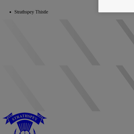
Strathspey Thistle