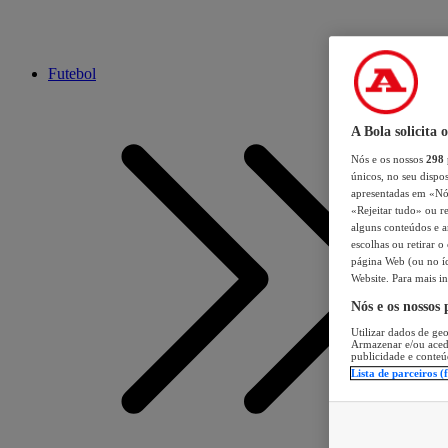
Futebol
A Bola solicita 
Nós e os nossos
298
únicos, no seu dispos
apresentadas em «Nós 
«Rejeitar tudo» ou re
alguns conteúdos e an
escolhas ou retirar 
página Web (ou no íc
Website. Para mais in
Nós e os nossos
Utilizar dados de geo
Armazenar e/ou aced
publicidade e conteú
Lista de parceiros (