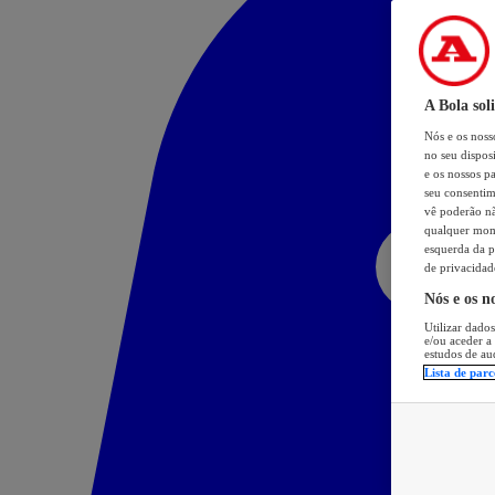
A Bola sol
Nós e os nos
no seu dispos
e os nossos pa
seu consentim
vê poderão não
qualquer mome
esquerda da p
de privacidad
Nós e os n
Utilizar dados
e/ou aceder a
estudos de au
Lista de parc