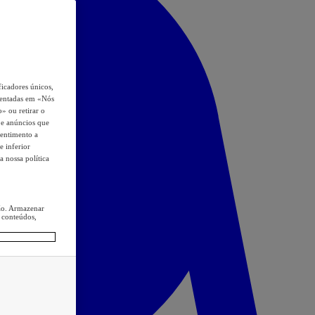
icadores únicos,
esentadas em «Nós
o» ou retirar o
s e anúncios que
sentimento a
e inferior
a nossa política
ção. Armazenar
 conteúdos,