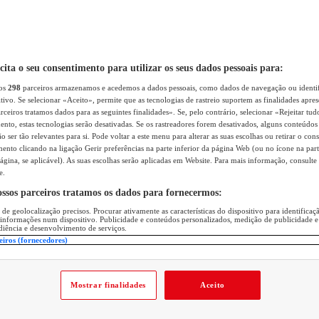
icita o seu consentimento para utilizar os seus dados pessoais para:
sos
298
parceiros armazenamos e acedemos a dados pessoais, como dados de navegação ou identif
itivo. Se selecionar «Aceito», permite que as tecnologias de rastreio suportem as finalidades apr
rceiros tratamos dados para as seguintes finalidades». Se, pelo contrário, selecionar «Rejeitar tud
ento, estas tecnologias serão desativadas. Se os rastreadores forem desativados, alguns conteúdo
 ser tão relevantes para si. Pode voltar a este menu para alterar as suas escolhas ou retirar o con
nto clicando na ligação Gerir preferências na parte inferior da página Web (ou no ícone na part
ágina, se aplicável). As suas escolhas serão aplicadas em Website. Para mais informação, consulte 
e.
ossos parceiros tratamos os dados para fornecermos:
 de geolocalização precisos. Procurar ativamente as características do dispositivo para identifica
 informações num dispositivo. Publicidade e conteúdos personalizados, medição de publicidade e
diência e desenvolvimento de serviços.
eiros (fornecedores)
Mostrar finalidades
Aceito