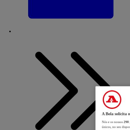
A Bola solicita 
Nós e os nossos
298
únicos, no seu dispos