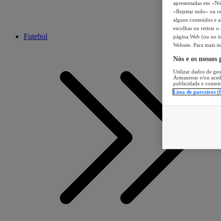
apresentadas em «Nós 
«Rejeitar tudo» ou re
alguns conteúdos e an
escolhas ou retirar 
Futebol
página Web (ou no íc
Website. Para mais in
Nós e os nossos
Utilizar dados de geo
Armazenar e/ou aced
publicidade e conteú
Lista de parceiros (