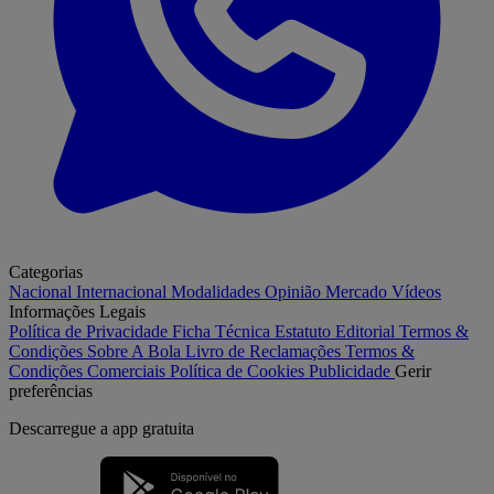
Categorias
Nacional
Internacional
Modalidades
Opinião
Mercado
Vídeos
Informações Legais
Política de Privacidade
Ficha Técnica
Estatuto Editorial
Termos &
Condições
Sobre A Bola
Livro de Reclamações
Termos &
Condições Comerciais
Política de Cookies
Publicidade
Gerir
preferências
Descarregue a
app gratuita