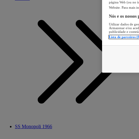
página Web (ou no íc
Website. Para mais in
Nós e os nossos
Utilizar dados de geo
Armazenar e/ou aced
publicidade e conteú
Lista de parceiros (
SS Monopoli 1966