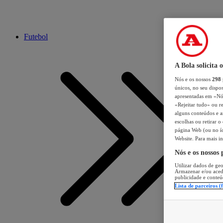
Futebol
A Bola solicita 
Nós e os nossos
298
únicos, no seu dispos
apresentadas em «Nós 
«Rejeitar tudo» ou re
alguns conteúdos e an
escolhas ou retirar 
página Web (ou no íc
Website. Para mais in
Nós e os nossos
Utilizar dados de geo
Armazenar e/ou aced
publicidade e conteú
Lista de parceiros (