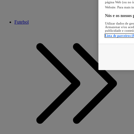
página Web (ou no íc
Website. Para mais in
Nós e os nossos
Futebol
Utilizar dados de geo
Armazenar e/ou aced
publicidade e conteú
Lista de parceiros (