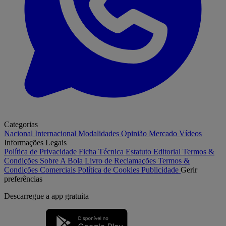
Categorias
Nacional
Internacional
Modalidades
Opinião
Mercado
Vídeos
Informações Legais
Política de Privacidade
Ficha Técnica
Estatuto Editorial
Termos &
Condições
Sobre A Bola
Livro de Reclamações
Termos &
Condições Comerciais
Política de Cookies
Publicidade
Gerir
preferências
Descarregue a
app gratuita