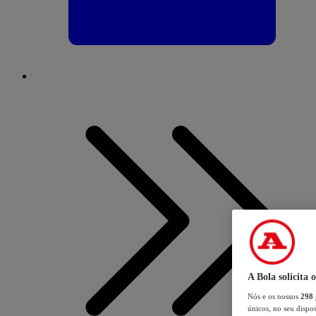
A Bola solicita 
Nós e os nossos
298
únicos, no seu dispos