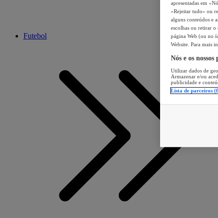
apresentadas em «Nós 
«Rejeitar tudo» ou re
alguns conteúdos e an
escolhas ou retirar 
Futebol
página Web (ou no íc
Website. Para mais in
Nós e os nossos
Utilizar dados de geo
Armazenar e/ou aced
publicidade e conteú
Lista de parceiros (