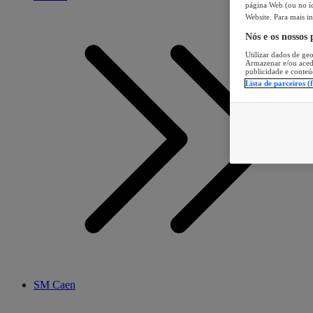
página Web (ou no íc
Website. Para mais in
Nós e os nossos
Utilizar dados de geo
Armazenar e/ou aced
publicidade e conteú
Lista de parceiros (
SM Caen