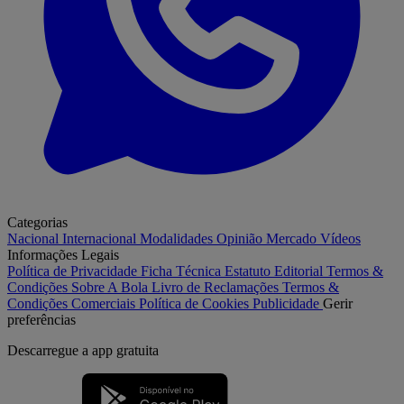
Categorias
Nacional
Internacional
Modalidades
Opinião
Mercado
Vídeos
Informações Legais
Política de Privacidade
Ficha Técnica
Estatuto Editorial
Termos &
Condições
Sobre A Bola
Livro de Reclamações
Termos &
Condições Comerciais
Política de Cookies
Publicidade
Gerir
preferências
Descarregue a
app gratuita