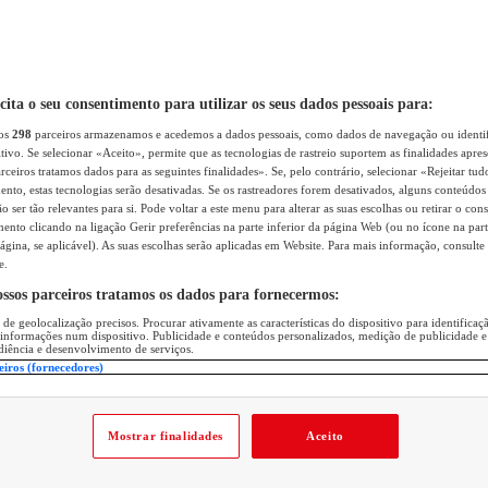
icita o seu consentimento para utilizar os seus dados pessoais para:
sos
298
parceiros armazenamos e acedemos a dados pessoais, como dados de navegação ou identif
itivo. Se selecionar «Aceito», permite que as tecnologias de rastreio suportem as finalidades apr
rceiros tratamos dados para as seguintes finalidades». Se, pelo contrário, selecionar «Rejeitar tud
ento, estas tecnologias serão desativadas. Se os rastreadores forem desativados, alguns conteúdo
 ser tão relevantes para si. Pode voltar a este menu para alterar as suas escolhas ou retirar o con
nto clicando na ligação Gerir preferências na parte inferior da página Web (ou no ícone na part
ágina, se aplicável). As suas escolhas serão aplicadas em Website. Para mais informação, consulte 
e.
ossos parceiros tratamos os dados para fornecermos:
 de geolocalização precisos. Procurar ativamente as características do dispositivo para identifica
 informações num dispositivo. Publicidade e conteúdos personalizados, medição de publicidade e
diência e desenvolvimento de serviços.
eiros (fornecedores)
Mostrar finalidades
Aceito