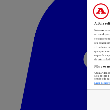
A Bola sol
Nós e os nos
no seu dispos
e os nossos pa
seu consentim
vê poderão não
qualquer mome
esquerda da p
de privacidad
Nós e os n
Utilizar dados
e/ou aceder a
estudos de au
Lista de parc