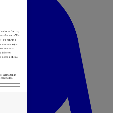
icadores únicos,
esentadas em «Nós
o» ou retirar o
s e anúncios que
sentimento a
e inferior
a nossa política
ção. Armazenar
 conteúdos,